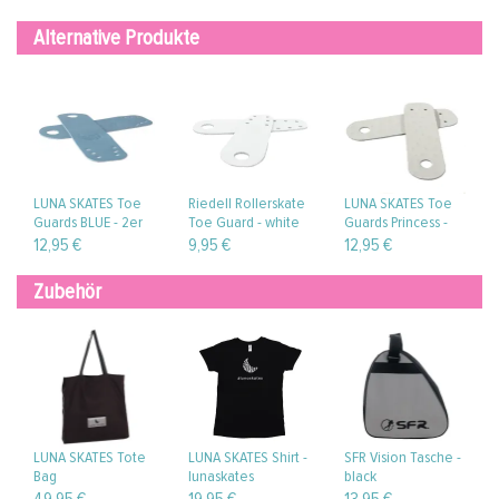
Alternative Produkte
LUNA SKATES Toe
Riedell Rollerskate
LUNA SKATES Toe
Guards BLUE - 2er
Toe Guard - white
Guards Princess -
Set
chapparel (2er-Set)
2er Set
12,95 €
9,95 €
12,95 €
Zubehör
LUNA SKATES Tote
LUNA SKATES Shirt -
SFR Vision Tasche -
Bag
lunaskates
black