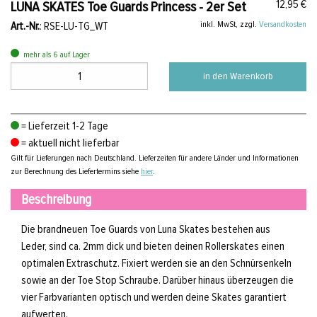
12,95 €
LUNA SKATES Toe Guards Princess - 2er Set
inkl. MwSt, zzgl.
Versandkosten
Art.-Nr.
: RSE-LU-TG_WT
mehr als 6 auf Lager
in den Warenkorb
= Lieferzeit 1-2 Tage
= aktuell nicht lieferbar
Gilt für Lieferungen nach Deutschland. Lieferzeiten für andere Länder und Informationen
zur Berechnung des Liefertermins siehe
hier
.
Beschreibung
Die brandneuen Toe Guards von Luna Skates bestehen aus
Leder, sind ca. 2mm dick und bieten deinen Rollerskates einen
optimalen Extraschutz. Fixiert werden sie an den Schnürsenkeln
sowie an der Toe Stop Schraube. Darüber hinaus überzeugen die
vier Farbvarianten optisch und werden deine Skates garantiert
aufwerten.