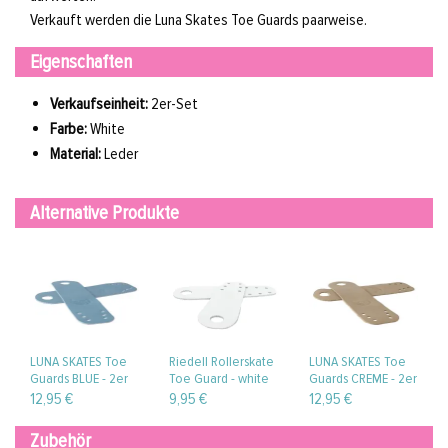
Verkauft werden die Luna Skates Toe Guards paarweise.
Eigenschaften
Verkaufseinheit:
2er-Set
Farbe:
White
Material:
Leder
Alternative Produkte
LUNA SKATES Toe
Riedell Rollerskate
LUNA SKATES Toe
Guards BLUE - 2er
Toe Guard - white
Guards CREME - 2er
Set
chapparel (2er-Set)
Set
12,95 €
9,95 €
12,95 €
Zubehör