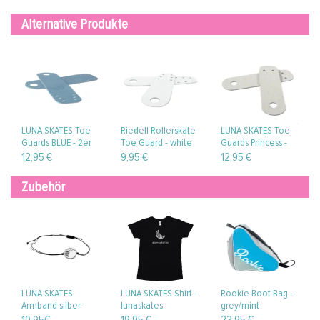
Alternative Produkte
LUNA SKATES Toe
Riedell Rollerskate
LUNA SKATES Toe
Guards BLUE - 2er
Toe Guard - white
Guards Princess -
Set
chapparel (2er-Set)
2er Set
12,95 €
9,95 €
12,95 €
Zubehör
LUNA SKATES
LUNA SKATES Shirt -
Rookie Boot Bag -
Armband silber
lunaskates
grey/mint