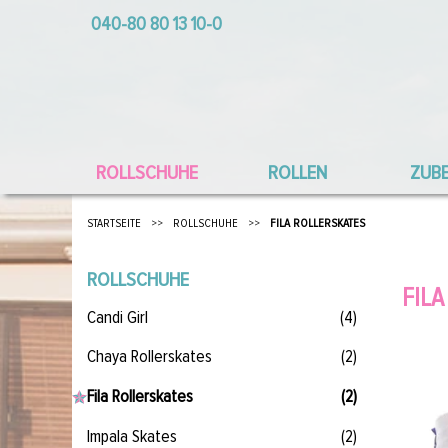
040-80 80 13 10-0
ROLLSCHUHE
ROLLEN
ZUB
STARTSEITE
>>
ROLLSCHUHE
>>
FILA ROLLERSKATES
ROLLSCHUHE
FIL
Candi Girl
(4)
Chaya Rollerskates
(2)
Fila Rollerskates
(2)
Impala Skates
(2)