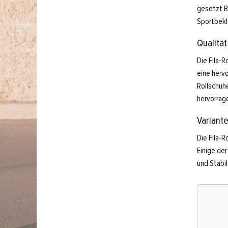
gesetzt B
Sportbekl
Qualitä
Die Fila-R
eine hervo
Rollschuhe
hervorrag
Variante
Die Fila-R
Einige der
und Stabil