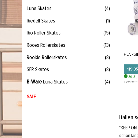
Luna Skates
(4)
Riedell Skates
(1)
Rio Roller Skates
(15)
Roces Rollerskates
(13)
FILA Rol
Rookie Rollerskates
(8)
SFR Skates
(8)
119,95
30, 31,
B-Ware
Luna Skates
(4)
Lieferzeit 
SALE
Italieni
"KEEP ON R
schon lang