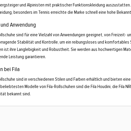
ergsteiger und Alpinisten mit praktischer Funktionskleidung auszustatten. 
eidung, besonders im Tennis erreichte die Marke schnell eine hohe Bekannt
t und Anwendung
ollschuhe sind für eine Vielzahl von Anwendungen geeignet, von Freizeit- 
rragende Stabilität und Kontrolle, um ein reibungsloses und komfortables Sk
n ist ihre Langlebigkeit und Robustheit. Sie werden aus hochwertigen Mate
ende Leistung garantieren.
n bei Fila
ollschuhe sind in verschiedenen Stilen und Farben erhältlich und bieten ei
 beliebtesten Modelle von Fila-Rollschuhen sind die Fila Houdini, die Fila NR
ität bekannt sind.