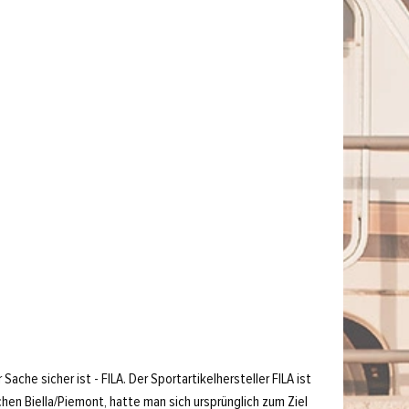
che sicher ist - FILA. Der Sportartikelhersteller FILA ist
chen Biella/Piemont, hatte man sich ursprünglich zum Ziel