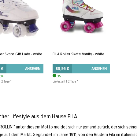
ler Skate Gift Lady - white
FILA Roller Skate Vanity - white
 €
ANSEHEN
89,95 €
ANSEHEN
 34
35
1-2 Tage *
Lieferzeit 1-2 Tage *
scher Lifestyle aus dem Hause FILA
OLLIN'" unter diesem Motto meldet sich nur jemand zurück, der sich seiner Sa
e auf dem Markt: Gegründet im Jahre 1911, von den Brüdern Fila im italienis