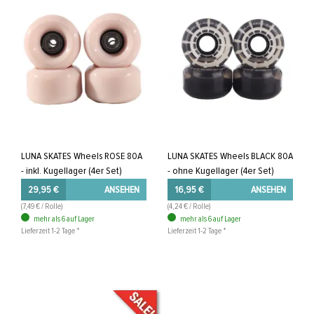
LUNA SKATES Wheels ROSE 80A
LUNA SKATES Wheels BLACK 80A
- inkl. Kugellager (4er Set)
- ohne Kugellager (4er Set)
29,95 €
ANSEHEN
16,95 €
ANSEHEN
(7,49 € / Rolle)
(4,24 € / Rolle)
mehr als 6 auf Lager
mehr als 6 auf Lager
Lieferzeit 1-2 Tage *
Lieferzeit 1-2 Tage *