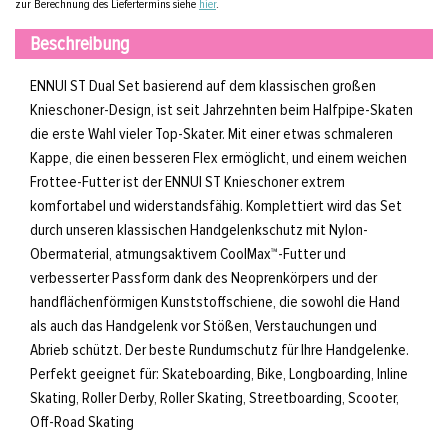
zur Berechnung des Liefertermins siehe
hier
.
Beschreibung
ENNUI ST Dual Set basierend auf dem klassischen großen
Knieschoner-Design, ist seit Jahrzehnten beim Halfpipe-Skaten
die erste Wahl vieler Top-Skater. Mit einer etwas schmaleren
Kappe, die einen besseren Flex ermöglicht, und einem weichen
Frottee-Futter ist der ENNUI ST Knieschoner extrem
komfortabel und widerstandsfähig. Komplettiert wird das Set
durch unseren klassischen Handgelenkschutz mit Nylon-
Obermaterial, atmungsaktivem CoolMax™-Futter und
verbesserter Passform dank des Neoprenkörpers und der
handflächenförmigen Kunststoffschiene, die sowohl die Hand
als auch das Handgelenk vor Stößen, Verstauchungen und
Abrieb schützt. Der beste Rundumschutz für Ihre Handgelenke.
Perfekt geeignet für: Skateboarding, Bike, Longboarding, Inline
Skating, Roller Derby, Roller Skating, Streetboarding, Scooter,
Off-Road Skating