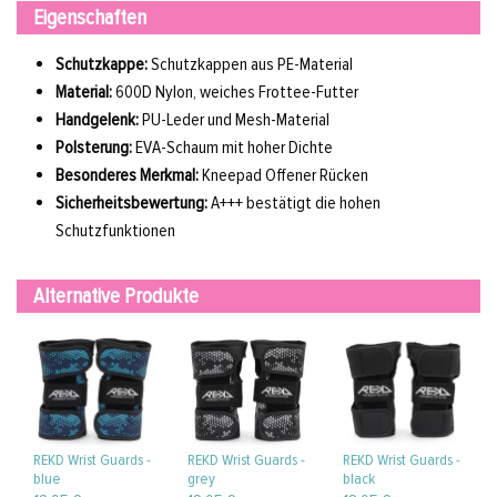
Eigenschaften
Schutzkappe:
Schutzkappen aus PE-Material
Material:
600D Nylon, weiches Frottee-Futter
Handgelenk:
PU-Leder und Mesh-Material
Polsterung:
EVA-Schaum mit hoher Dichte
Besonderes Merkmal:
Kneepad Offener Rücken
Sicherheitsbewertung:
A+++ bestätigt die hohen
Schutzfunktionen
Alternative Produkte
REKD Wrist Guards -
REKD Wrist Guards -
REKD Wrist Guards -
blue
grey
black