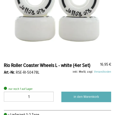
16,95 €
Rio Roller Coaster Wheels L - white (4er Set)
inkl. MwSt, zzgl.
Versandkosten
Art.-Nr.
: RSE-RI-50478L
nur noch 1 auf Lager
in den Warenkorb
= Lieferzeit 1-2 Tage