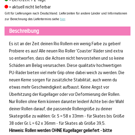
= aktuell nicht lieferbar
Gilt für Lieferungen nach Deutschland. Lieferzeiten für andere Länder und Informationen
zur Berechnung des Liefertermins siehe
hier
.
Beschreibung
Es ist an der Zeit deinen Rio Rollern ein wenig Farbe zu geben!
Probiere es aus! Alle neuen Rio Roller 'Coaster' Räder sind extra
so entworfen, dass die Achsen nicht hervorstehen und so keine
Schäden am Belag verursachen. Diese qualitativ hochwertigen
PU-Räder bieten viel mehr Grip ohne dabei weich zu werden. Die
neuen Kerne sorgen für zusätzliche Stabilität, auch wenn du
etwas mehr Geschwindigkeit aufbaust. Keine Angst vor
Überhitzung der Kugellager oder vor Deformierung der Rollen.
Nur Rollen ohne Kern können darunter leiden! Achte bei der Wahl
deiner Rollen darauf, die passende Rollengröße zu deiner
Skategröße zu wählen: Gr. S = 58 x 33mm - für Skates bis Größe
38 oder Gr. L = 62 x 36mm - für Skates ab Größe 39,5.
Hinweis: Rollen werden OHNE Kugellager geliefert - bitte