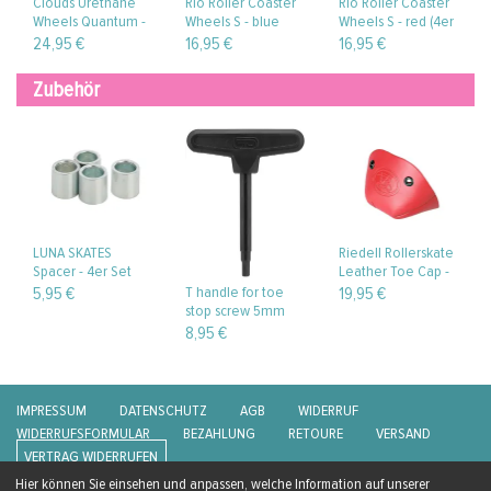
Clouds Urethane
Rio Roller Coaster
Rio Roller Coaster
Wheels Quantum -
Wheels S - blue
Wheels S - red (4er
clear/blue (4er Set)
(4er Set)
Set)
24,95 €
16,95 €
16,95 €
Zubehör
LUNA SKATES
Riedell Rollerskate
Spacer - 4er Set
Leather Toe Cap -
red (2er-Set)
T handle for toe
5,95 €
19,95 €
stop screw 5mm
8,95 €
IMPRESSUM
DATENSCHUTZ
AGB
WIDERRUF
WIDERRUFSFORMULAR
BEZAHLUNG
RETOURE
VERSAND
VERTRAG WIDERRUFEN
Hier können Sie einsehen und anpassen, welche Information auf unserer
* GILT FÜR LIEFERUNGEN NACH DEUTSCHLAND. LIEFERZEITEN FÜR ANDERE