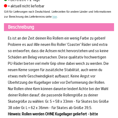
= aktuell nicht lieferbar
Gilt für Lieferungen nach Deutschland. Lieferzeiten für andere Länder und Informationen
zur Berechnung des Liefertermins siehe
hier
.
Beschreibung
Es ist an der Zeit deinen Rio Rollern ein wenig Farbe zu geben!
Probiere es aus! Alle neuen Rio Roller 'Coaster' Räder sind extra
so entworfen, dass die Achsen nicht hervorstehen und so keine
Schäden am Belag verursachen. Diese qualitativ hochwertigen
PU-Räder bieten viel mehr Grip ohne dabei weich zu werden. Die
neuen Kerne sorgen für zusätzliche Stabilität, auch wenn du
etwas mehr Geschwindigkeit aufbaust. Keine Angst vor
Überhitzung der Kugellager oder vor Deformierung der Rollen.
Nur Rollen ohne Kern können darunter leiden! Achte bei der Wahl
deiner Rollen darauf, die passende Rollengröße zu deiner
Skategröße zu wählen: Gr. S = 58 x 33mm - für Skates bis Größe
38 oder Gr. L = 62 x 36mm - für Skates ab Größe 39,5.
Hinweis: Rollen werden OHNE Kugellager geliefert - bitte