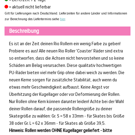
= aktuell nicht lieferbar
Gilt für Lieferungen nach Deutschland. Lieferzeiten für andere Länder und Informationen
zur Berechnung des Liefertermins siehe
hier
.
Beschreibung
Es ist an der Zeit deinen Rio Rollern ein wenig Farbe zu geben!
Probiere es aus! Alle neuen Rio Roller 'Coaster' Räder sind extra
so entworfen, dass die Achsen nicht hervorstehen und so keine
Schäden am Belag verursachen. Diese qualitativ hochwertigen
PU-Räder bieten viel mehr Grip ohne dabei weich zu werden. Die
neuen Kerne sorgen für zusätzliche Stabilität, auch wenn du
etwas mehr Geschwindigkeit aufbaust. Keine Angst vor
Überhitzung der Kugellager oder vor Deformierung der Rollen.
Nur Rollen ohne Kern können darunter leiden! Achte bei der Wahl
deiner Rollen darauf, die passende Rollengröße zu deiner
Skategröße zu wählen: Gr. S = 58 x 33mm - für Skates bis Größe
38 oder Gr. L = 62 x 36mm - für Skates ab Größe 39,5.
Hinweis: Rollen werden OHNE Kugellager geliefert - bitte