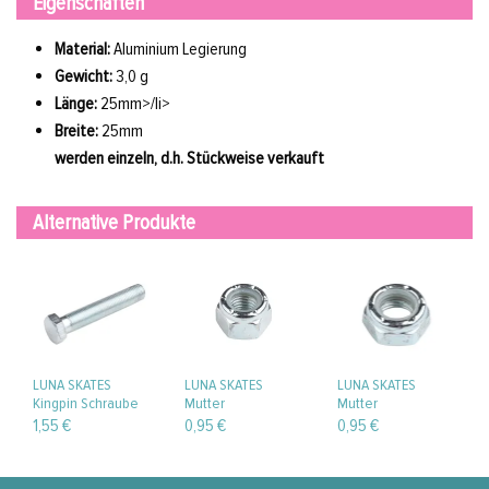
Eigenschaften
Material:
Aluminium Legierung
Gewicht:
3,0 g
Länge:
25mm>/li>
Breite:
25mm
werden einzeln, d.h. Stückweise verkauft
Alternative Produkte
LUNA SKATES
LUNA SKATES
LUNA SKATES
Kingpin Schraube
Mutter
Mutter
58 mm
Schlüsselweite 13
Schlüsselweite 14
1,55 €
0,95 €
0,95 €