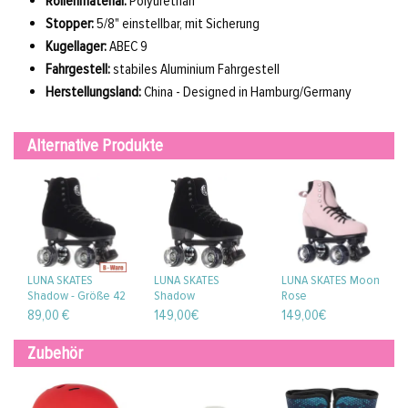
Rollenmaterial:
Polyurethan
Stopper:
5/8" einstellbar, mit Sicherung
Kugellager:
ABEC 9
Fahrgestell:
stabiles Aluminium Fahrgestell
Herstellungsland:
China - Designed in Hamburg/Germany
Alternative Produkte
LUNA SKATES
LUNA SKATES
LUNA SKATES Moon
Shadow - Größe 42
Shadow
Rose
- B-Ware
89,00 €
149,00€
149,00€
Zubehör